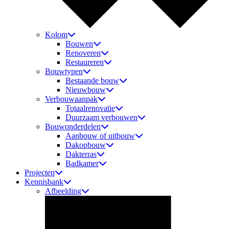
Kolom
Bouwen
Renoveren
Restaureren
Bouwtypen
Bestaande bouw
Nieuwbouw
Verbouwaanpak
Totaalrenovatie
Duurzaam verbouwen
Bouwonderdelen
Aanbouw of uitbouw
Dakopbouw
Dakterras
Badkamer
Projecten
Kennisbank
Afbeelding