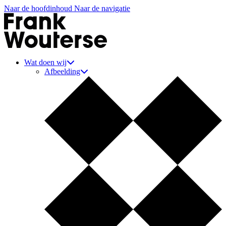
Naar de hoofdinhoud
Naar de navigatie
Aannemer Frank Wouterse
Wat doen wij
Afbeelding