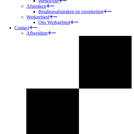
Werkwijze
Afspraken
Betalingsafspraken en verzekering
Werkgebied
Ons Werkgebied
Contact
Afbeelding