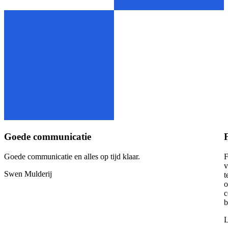
Goede communicatie
Goede communicatie en alles op tijd klaar.
F
v
Swen Mulderij
t
o
c
b
L