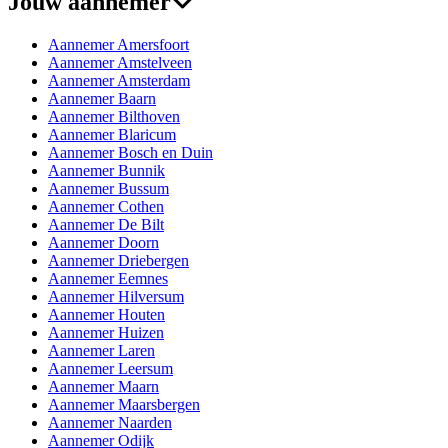
Jouw aannemer
Aannemer Amersfoort
Aannemer Amstelveen
Aannemer Amsterdam
Aannemer Baarn
Aannemer Bilthoven
Aannemer Blaricum
Aannemer Bosch en Duin
Aannemer Bunnik
Aannemer Bussum
Aannemer Cothen
Aannemer De Bilt
Aannemer Doorn
Aannemer Driebergen
Aannemer Eemnes
Aannemer Hilversum
Aannemer Houten
Aannemer Huizen
Aannemer Laren
Aannemer Leersum
Aannemer Maarn
Aannemer Maarsbergen
Aannemer Naarden
Aannemer Odijk