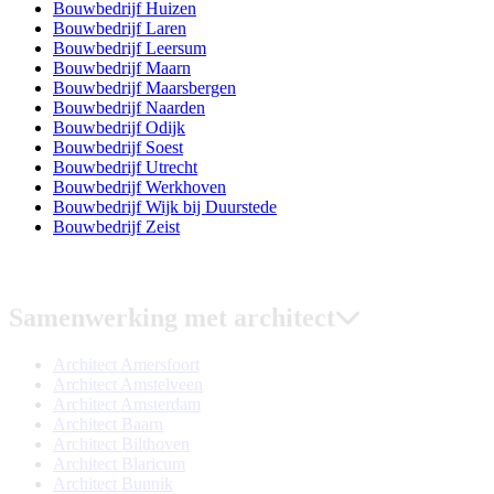
Bouwbedrijf Huizen
Bouwbedrijf Laren
Bouwbedrijf Leersum
Bouwbedrijf Maarn
Bouwbedrijf Maarsbergen
Bouwbedrijf Naarden
Bouwbedrijf Odijk
Bouwbedrijf Soest
Bouwbedrijf Utrecht
Bouwbedrijf Werkhoven
Bouwbedrijf Wijk bij Duurstede
Bouwbedrijf Zeist
Samenwerking met architect
Architect Amersfoort
Architect Amstelveen
Architect Amsterdam
Architect Baarn
Architect Bilthoven
Architect Blaricum
Architect Bunnik