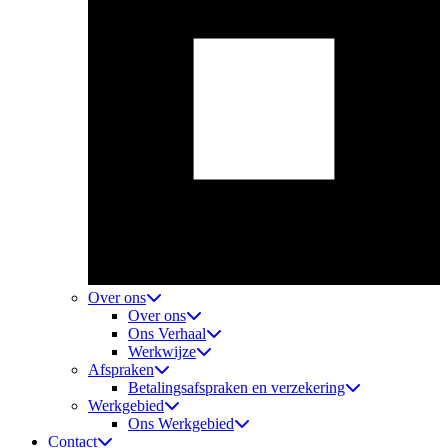
Over ons
Over ons
Ons Verhaal
Werkwijze
Afspraken
Betalingsafspraken en verzekering
Werkgebied
Ons Werkgebied
Contact