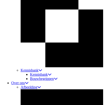
Kennisbank
Kennisbank
Bouwbegrippen
Over ons
Afbeelding