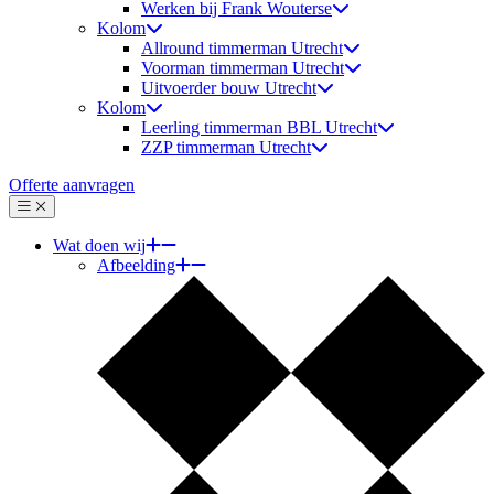
Werken bij Frank Wouterse
Kolom
Allround timmerman Utrecht
Voorman timmerman Utrecht
Uitvoerder bouw Utrecht
Kolom
Leerling timmerman BBL Utrecht
ZZP timmerman Utrecht
Offerte aanvragen
Menu
Sluiten
Wat doen wij
Afbeelding