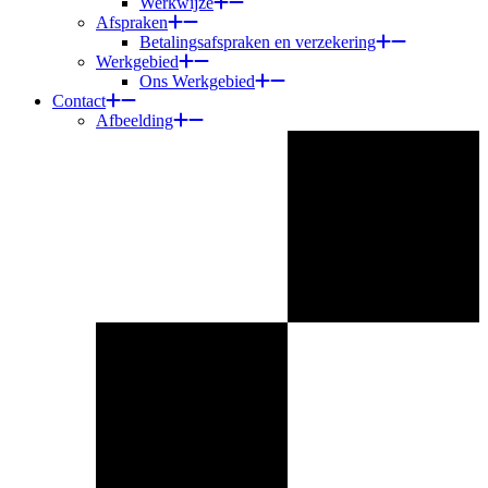
Werkwijze
Afspraken
Betalingsafspraken en verzekering
Werkgebied
Ons Werkgebied
Contact
Afbeelding