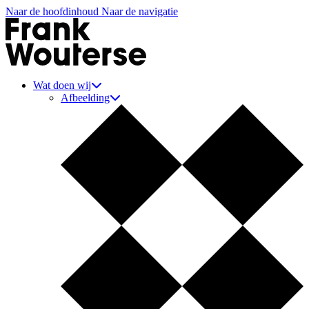
Naar de hoofdinhoud
Naar de navigatie
Aannemer Frank Wouterse
Wat doen wij
Afbeelding