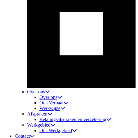
Over ons
Over ons
Ons Verhaal
Werkwijze
Afspraken
Betalingsafspraken en verzekering
Werkgebied
Ons Werkgebied
Contact