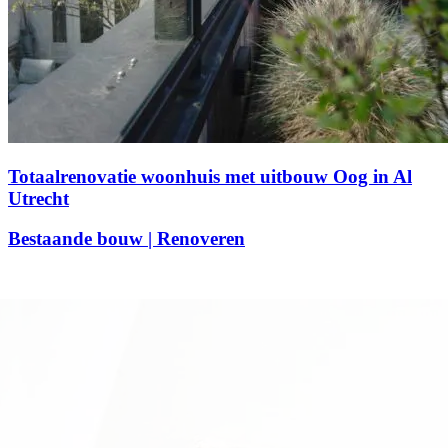
Totaalrenovatie woonhuis met uitbouw Oog in Al
Utrecht
Bestaande bouw | Renoveren