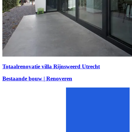
Totaalrenovatie villa Rijnsweerd Utrecht
Bestaande bouw | Renoveren