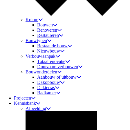
Kolom
Bouwen
Renoveren
Restaureren
Bouwtypen
Bestaande bouw
Nieuwbouw
Verbouwaanpak
Totaalrenovatie
Duurzaam verbouwen
Bouwonderdelen
Aanbouw of uitbouw
Dakopbouw
Dakterras
Badkamer
Projecten
Kennisbank
Afbeelding