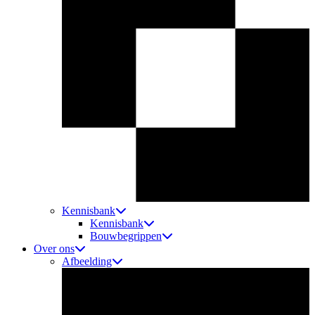
Kennisbank
Kennisbank
Bouwbegrippen
Over ons
Afbeelding