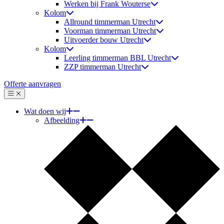
Werken bij Frank Wouterse
Kolom
Allround timmerman Utrecht
Voorman timmerman Utrecht
Uitvoerder bouw Utrecht
Kolom
Leerling timmerman BBL Utrecht
ZZP timmerman Utrecht
Offerte aanvragen
Menu
Sluiten
Wat doen wij
Afbeelding