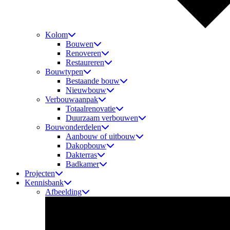
Kolom
Bouwen
Renoveren
Restaureren
Bouwtypen
Bestaande bouw
Nieuwbouw
Verbouwaanpak
Totaalrenovatie
Duurzaam verbouwen
Bouwonderdelen
Aanbouw of uitbouw
Dakopbouw
Dakterras
Badkamer
Projecten
Kennisbank
Afbeelding