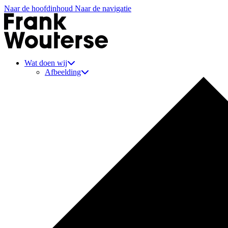
Naar de hoofdinhoud
Naar de navigatie
Aannemer Frank Wouterse
Wat doen wij
Afbeelding