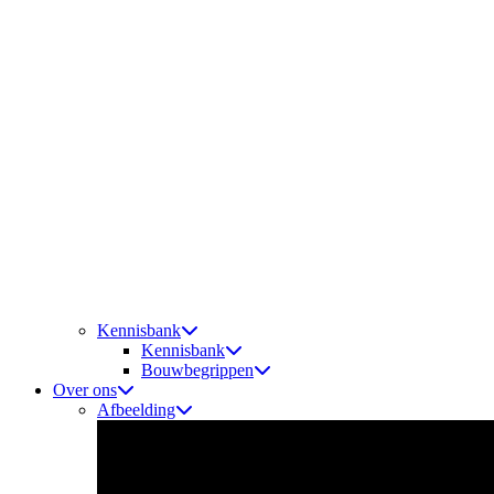
Kennisbank
Kennisbank
Bouwbegrippen
Over ons
Afbeelding