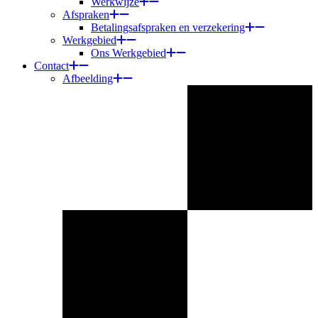
Werkwijze
Afspraken
Betalingsafspraken en verzekering
Werkgebied
Ons Werkgebied
Contact
Afbeelding