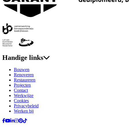
Handige links
Bouwen
Renoveren
Restaureren
Projecten
Contact
Werkwijze
Cookies
Privacybeleid
Werken bij
Ga naar Facebook
Ga naar YouTube
Ga naar LinkedIn
Ga naar Instagram
Ga naar Pinterest
Ga naar TikTok