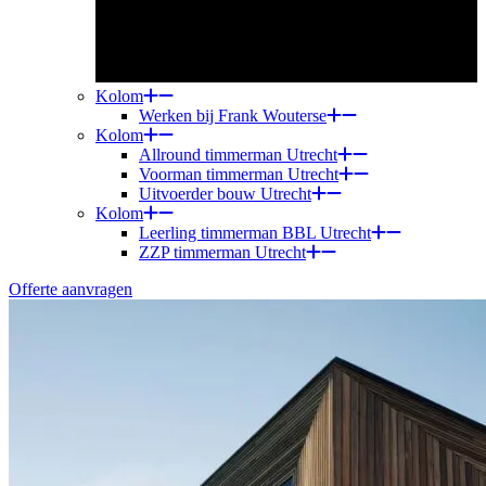
Kolom
Werken bij Frank Wouterse
Kolom
Allround timmerman Utrecht
Voorman timmerman Utrecht
Uitvoerder bouw Utrecht
Kolom
Leerling timmerman BBL Utrecht
ZZP timmerman Utrecht
Offerte aanvragen