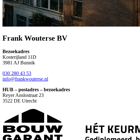
Frank Wouterse BV
Bezoekadres
Kosterijland 11D
3981 AJ Bunnik
030 280 43 53
info@frankwouterse.nl
HUB – postadres – bezoekadres
Reyer Anslostraat 23
3522 DE Utrecht