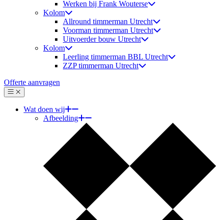
Werken bij Frank Wouterse
Kolom
Allround timmerman Utrecht
Voorman timmerman Utrecht
Uitvoerder bouw Utrecht
Kolom
Leerling timmerman BBL Utrecht
ZZP timmerman Utrecht
Offerte aanvragen
Menu
Sluiten
Wat doen wij
Afbeelding