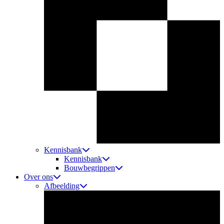
Kennisbank
Kennisbank
Bouwbegrippen
Over ons
Afbeelding