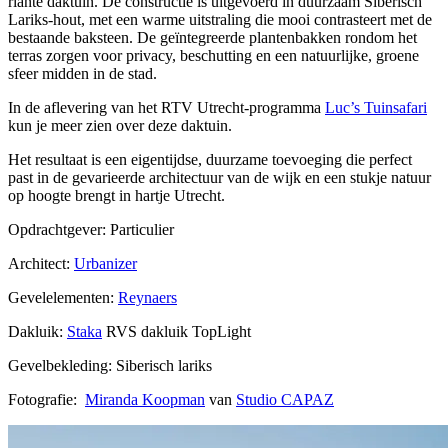
riante daktuin. De constructie is uitgevoerd in duurzaam Siberisch
Lariks-hout, met een warme uitstraling die mooi contrasteert met de
bestaande baksteen. De geïntegreerde plantenbakken rondom het
terras zorgen voor privacy, beschutting en een natuurlijke, groene
sfeer midden in de stad.
In de aflevering van het RTV Utrecht-programma
Luc’s Tuinsafari
kun je meer zien over deze daktuin.
Het resultaat is een eigentijdse, duurzame toevoeging die perfect
past in de gevarieerde architectuur van de wijk en een stukje natuur
op hoogte brengt in hartje Utrecht.
Opdrachtgever: Particulier
Architect:
Urbanizer
Gevelelementen:
Reynaers
Dakluik:
Staka
RVS dakluik TopLight
Gevelbekleding: Siberisch lariks
Fotografie:
Miranda Koopman
van
Studio CAPAZ