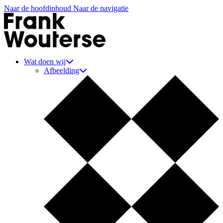
Naar de hoofdinhoud
Naar de navigatie
Aannemer Frank Wouterse
Wat doen wij
Afbeelding