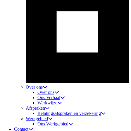
Over ons
Over ons
Ons Verhaal
Werkwijze
Afspraken
Betalingsafspraken en verzekering
Werkgebied
Ons Werkgebied
Contact