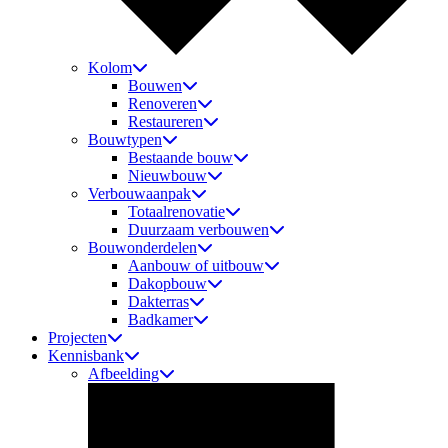
Kolom
Bouwen
Renoveren
Restaureren
Bouwtypen
Bestaande bouw
Nieuwbouw
Verbouwaanpak
Totaalrenovatie
Duurzaam verbouwen
Bouwonderdelen
Aanbouw of uitbouw
Dakopbouw
Dakterras
Badkamer
Projecten
Kennisbank
Afbeelding