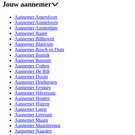
Jouw aannemer
Aannemer Amersfoort
Aannemer Amstelveen
Aannemer Amsterdam
Aannemer Baarn
Aannemer Bilthoven
Aannemer Blaricum
Aannemer Bosch en Duin
Aannemer Bunnik
Aannemer Bussum
Aannemer Cothen
Aannemer De Bilt
Aannemer Doorn
Aannemer Driebergen
Aannemer Eemnes
Aannemer Hilversum
Aannemer Houten
Aannemer Huizen
Aannemer Laren
Aannemer Leersum
Aannemer Maarn
Aannemer Maarsbergen
Aannemer Naarden