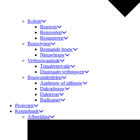
Kolom
Bouwen
Renoveren
Restaureren
Bouwtypen
Bestaande bouw
Nieuwbouw
Verbouwaanpak
Totaalrenovatie
Duurzaam verbouwen
Bouwonderdelen
Aanbouw of uitbouw
Dakopbouw
Dakterras
Badkamer
Projecten
Kennisbank
Afbeelding