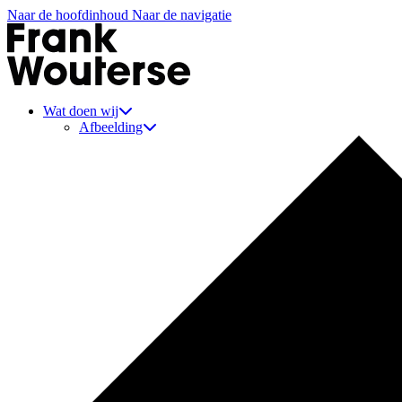
Naar de hoofdinhoud
Naar de navigatie
Aannemer Frank Wouterse
Wat doen wij
Afbeelding