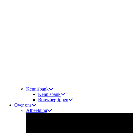
Kennisbank
Kennisbank
Bouwbegrippen
Over ons
Afbeelding