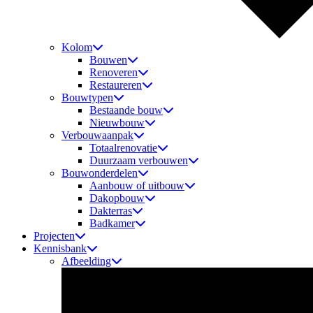
Kolom
Bouwen
Renoveren
Restaureren
Bouwtypen
Bestaande bouw
Nieuwbouw
Verbouwaanpak
Totaalrenovatie
Duurzaam verbouwen
Bouwonderdelen
Aanbouw of uitbouw
Dakopbouw
Dakterras
Badkamer
Projecten
Kennisbank
Afbeelding