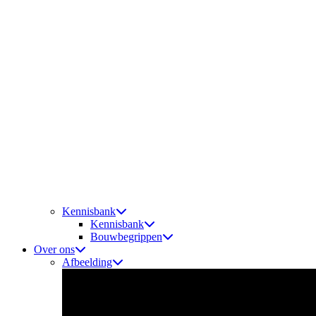
Kennisbank
Kennisbank
Bouwbegrippen
Over ons
Afbeelding