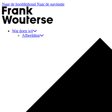
Naar de hoofdinhoud
Naar de navigatie
Aannemer Frank Wouterse
Wat doen wij
Afbeelding