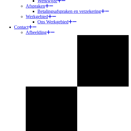
Werkwijze
Afspraken
Betalingsafspraken en verzekering
Werkgebied
Ons Werkgebied
Contact
Afbeelding