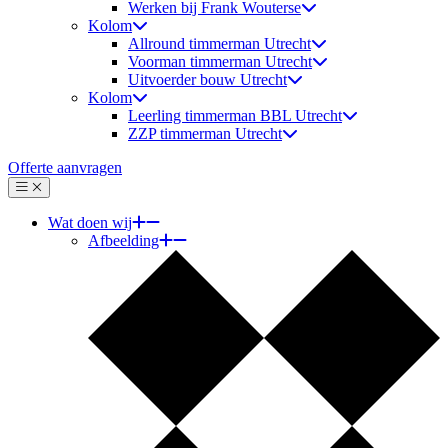
Werken bij Frank Wouterse
Kolom
Allround timmerman Utrecht
Voorman timmerman Utrecht
Uitvoerder bouw Utrecht
Kolom
Leerling timmerman BBL Utrecht
ZZP timmerman Utrecht
Offerte aanvragen
Menu
Sluiten
Wat doen wij
Afbeelding