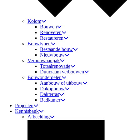
Kolom
Bouwen
Renoveren
Restaureren
Bouwtypen
Bestaande bouw
Nieuwbouw
Verbouwaanpak
Totaalrenovatie
Duurzaam verbouwen
Bouwonderdelen
Aanbouw of uitbouw
Dakopbouw
Dakterras
Badkamer
Projecten
Kennisbank
Afbeelding