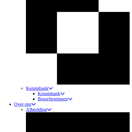
Kennisbank
Kennisbank
Bouwbegrippen
Over ons
Afbeelding