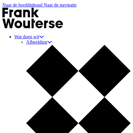
Naar de hoofdinhoud
Naar de navigatie
Aannemer Frank Wouterse
Wat doen wij
Afbeelding