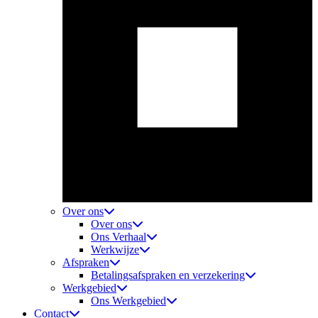
Over ons
Over ons
Ons Verhaal
Werkwijze
Afspraken
Betalingsafspraken en verzekering
Werkgebied
Ons Werkgebied
Contact