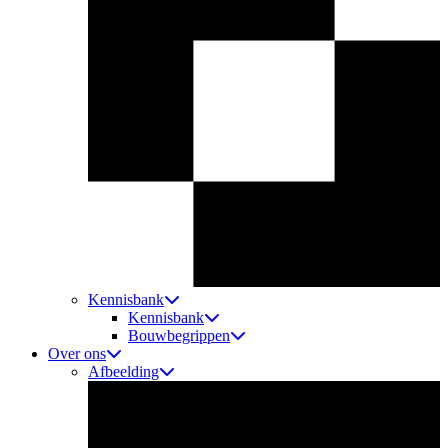
Kennisbank
Kennisbank
Bouwbegrippen
Over ons
Afbeelding