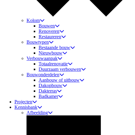
Kolom
Bouwen
Renoveren
Restaureren
Bouwtypen
Bestaande bouw
Nieuwbouw
Verbouwaanpak
Totaalrenovatie
Duurzaam verbouwen
Bouwonderdelen
Aanbouw of uitbouw
Dakopbouw
Dakterras
Badkamer
Projecten
Kennisbank
Afbeelding