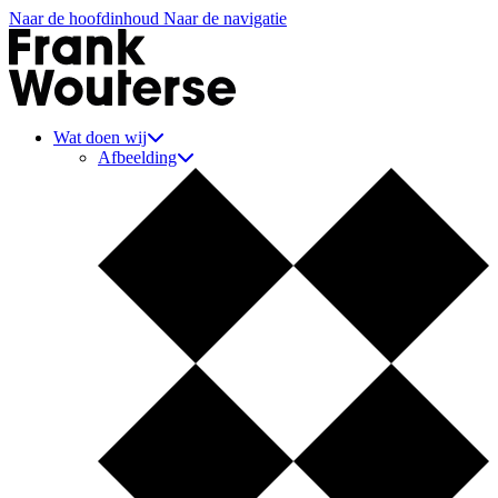
Naar de hoofdinhoud
Naar de navigatie
Aannemer Frank Wouterse
Wat doen wij
Afbeelding