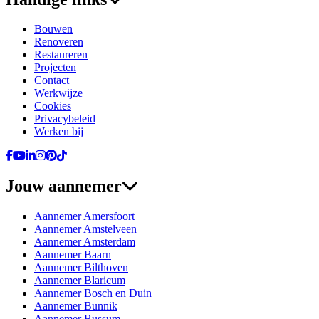
Bouwen
Renoveren
Restaureren
Projecten
Contact
Werkwijze
Cookies
Privacybeleid
Werken bij
Ga naar Facebook
Ga naar YouTube
Ga naar LinkedIn
Ga naar Instagram
Ga naar Pinterest
Ga naar TikTok
Jouw aannemer
Aannemer Amersfoort
Aannemer Amstelveen
Aannemer Amsterdam
Aannemer Baarn
Aannemer Bilthoven
Aannemer Blaricum
Aannemer Bosch en Duin
Aannemer Bunnik
Aannemer Bussum