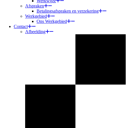
Werkwijze
Afspraken
Betalingsafspraken en verzekering
Werkgebied
Ons Werkgebied
Contact
Afbeelding