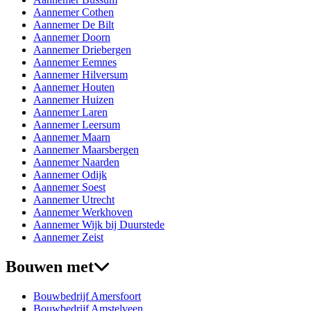
Aannemer Cothen
Aannemer De Bilt
Aannemer Doorn
Aannemer Driebergen
Aannemer Eemnes
Aannemer Hilversum
Aannemer Houten
Aannemer Huizen
Aannemer Laren
Aannemer Leersum
Aannemer Maarn
Aannemer Maarsbergen
Aannemer Naarden
Aannemer Odijk
Aannemer Soest
Aannemer Utrecht
Aannemer Werkhoven
Aannemer Wijk bij Duurstede
Aannemer Zeist
Bouwen met
Bouwbedrijf Amersfoort
Bouwbedrijf Amstelveen