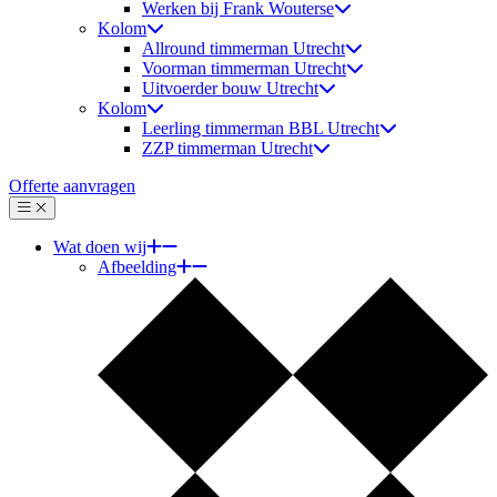
Werken bij Frank Wouterse
Kolom
Allround timmerman Utrecht
Voorman timmerman Utrecht
Uitvoerder bouw Utrecht
Kolom
Leerling timmerman BBL Utrecht
ZZP timmerman Utrecht
Offerte aanvragen
Menu
Sluiten
Wat doen wij
Afbeelding