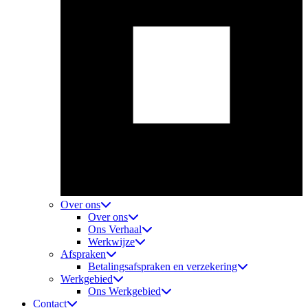
Over ons
Over ons
Ons Verhaal
Werkwijze
Afspraken
Betalingsafspraken en verzekering
Werkgebied
Ons Werkgebied
Contact